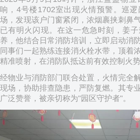
响，4号楼1702室出现火情预警。巡
场，发现该户门窗紧闭，浓烟裹挟刺鼻
已有明火闪现。在这一危急时刻，姜子
养，他结合日常消防培训，立即启动消
同事们一起熟练连接消火栓水带，顶着
精准喷射，在消防队抵达前有效控制火
经物业与消防部门联合处置，火情完全
现场，协助排查隐患，严防复燃。其专
广泛赞誉，被亲切称为"园区守护者"。