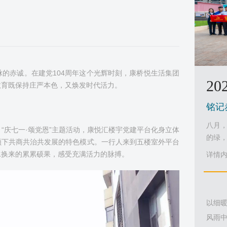
的赤诚。在建党104周年这个光辉时刻，康桥悦生活集团
202
教育既保持庄严本色，又焕发时代活力。
铭记
八月
“庆七一·颂党恩”主题活动，康悦汇楼宇党建平台化身立体
的绿，
领下共商共治共发展的特色模式。一行人来到五楼室外平台
水换来的累累硕果，感受充满活力的脉搏。
详情内容
以细
风雨