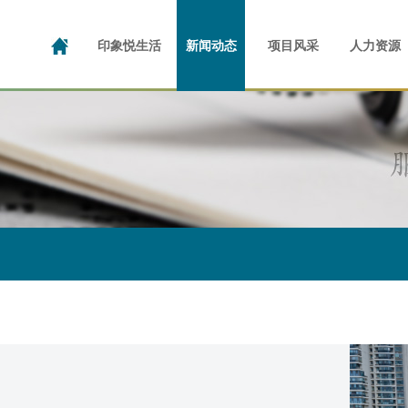
投资者日志
公司介绍
演示材料
企业文化
公司新闻
公告及通函
成长足迹
社区动态
写字楼
业绩报告
公共物业
品牌荣誉
招股文件
产业园
咱家的
人
企
印象悦生活
新闻动态
项目风采
人力资源