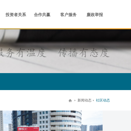
事儿
才理念
业管治
商业
宣传视频
人才发展
合作共赢
留言反馈
住宅
案场
社会招聘
联系我们
校园招聘
员工活动
投资者关系
合作共赢
客户服务
廉政举报
新闻动态
社区动态