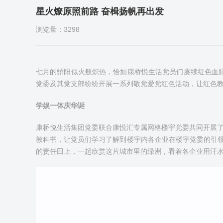
星火燎原照前路 奋楫扬帆再出发
浏览量：3298
七月的骄阳似火般炽热，恰如康桥悦生活党员们赓续红色血脉
党委及其党支部纷纷开展一系列敬党爱党红色活动，让红色
学娱一体庆华诞
康桥悦生活集团党委联合康悦汇专属网格楼宇党委共同开展了
教科书，让党员们学习了解到楼宇内各企业在楼宇党委的引
的责任田上，一起欣赏这片城市里的绿洲，看着各企业用汗