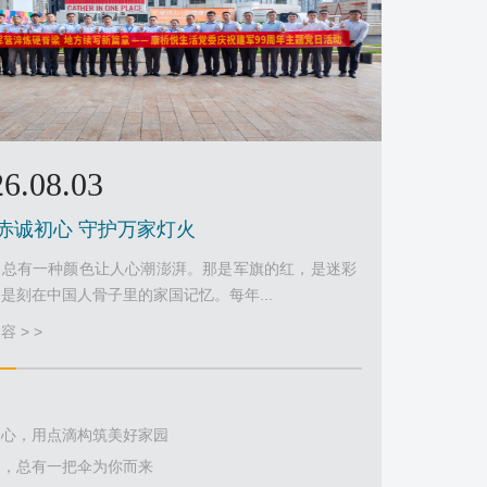
6.08.03
赤诚初心 守护万家灯火
，总有一种颜色让人心潮澎湃。那是军旗的红，是迷彩
是刻在中国人骨子里的家国记忆。每年...
 > >
暖心，用点滴构筑美好家园
中，总有一把伞为你而来