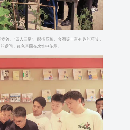
竞答、"四人三足"、踩指压板、套圈等丰富有趣的环节，
享的瞬间，红色基因在欢笑中传承。