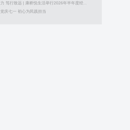
力 笃行致远 | 康桥悦生活举行2026年半年度经...
党庆七一 初心为民践担当