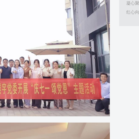
凝心聚
红心向