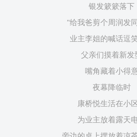
银发簌簌落下
"给我爸剪个周润发同
业主李姐的喊话逗
父亲们摸着新发
嘴角藏着小得
夜幕降临时
康桥悦生活在小
为业主放着露天
旁边的桌上摆放着凉