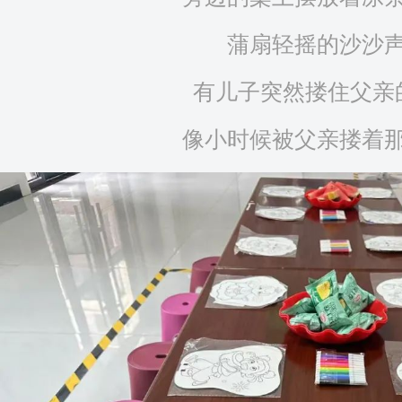
蒲扇轻摇的沙沙
有儿子突然搂住父亲
像小时候被父亲搂着