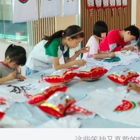
这些笨拙又真挚的